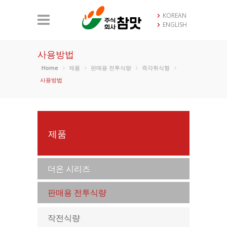
KOREAN
ENGLISH
사용방법
Home
제품
판매용 전투식량
즉각취식형
사용방법
제품
더온 시리즈
판매용 전투식량
작전식량