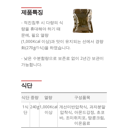
제품특징
- 적진침투 시 다량의 식
량을 휴대해야 하기 때
문에, 필요 열량
(1,000Kcal 이상)과 맛이 유지되는 선에서 경량
화(270g/1식)을 하였습니다.
- 낮은 수분함량으로 보존료 없이 2년간 보관이
가능합니다.
식단
식단
중량
열량
구성품목
1식
240g
1,000Kcal
개선미반압착식, 과자분말
단
이상
압착식, 아몬드강정, 초코
바, 조미쥐치포, 땅콩크림,
이온음료