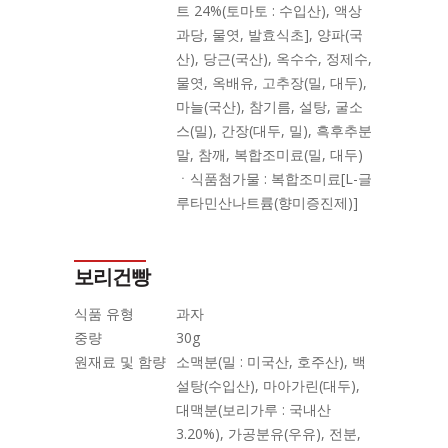
트 24%(토마토 : 수입산), 액상
과당, 물엿, 발효식초], 양파(국
산), 당근(국산), 옥수수, 정제수,
물엿, 옥배유, 고추장(밀, 대두),
마늘(국산), 참기름, 설탕, 굴소
스(밀), 간장(대두, 밀), 흑후추분
말, 참깨, 복합조미료(밀, 대두)
ㆍ식품첨가물 : 복합조미료[L-글
루타민산나트륨(향미증진제)]
보리건빵
식품 유형
과자
중량
30g
원재료 및 함량
소맥분(밀 : 미국산, 호주산), 백
설탕(수입산), 마아가린(대두),
대맥분(보리가루 : 국내산
3.20%), 가공분유(우유), 전분,