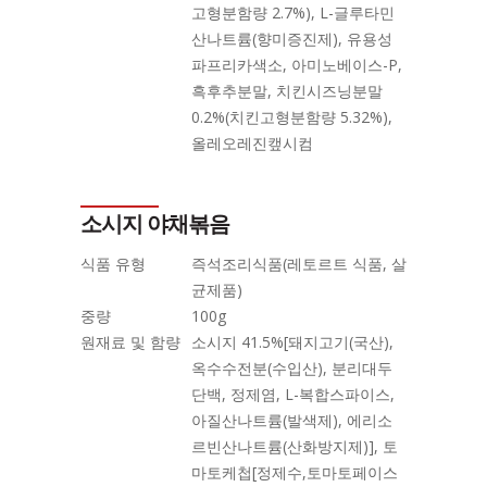
고형분함량 2.7%), L-글루타민
산나트륨(향미증진제), 유용성
파프리카색소, 아미노베이스-P,
흑후추분말, 치킨시즈닝분말
0.2%(치킨고형분함량 5.32%),
올레오레진캪시컴
소시지 야채볶음
식품 유형
즉석조리식품(레토르트 식품, 살
균제품)
중량
100g
원재료 및 함량
소시지 41.5%[돼지고기(국산),
옥수수전분(수입산), 분리대두
단백, 정제염, L-복합스파이스,
아질산나트륨(발색제), 에리소
르빈산나트륨(산화방지제)], 토
마토케첩[정제수,토마토페이스