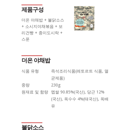
제품구성
더온 야채밥 + 불닭소스
+ 소시지야채볶음 + 보
리건빵 + 종이도시락 +
스푼
더온 야채밥
식품 유형
즉석조리식품(레토르트 식품, 멸
균제품)
중량
230g
원재료 및 함량
멥쌀 90.85%(국산), 당근 12%
(국산), 옥수수 4%(태국산), 옥배
유
불닭소스