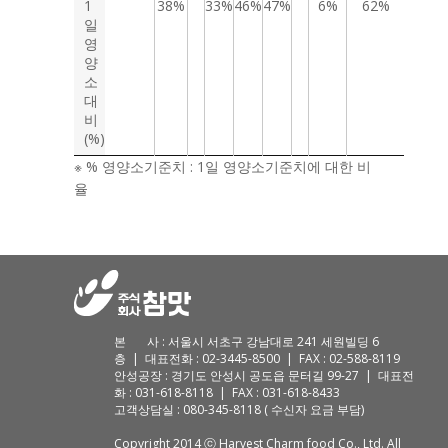
1
38%
33%
46%
47%
6%
62%
일
영
양
소
대
비
(%)
※ % 영양소기준치 : 1일 영양소기준치에 대한 비
율
본 사 : 서울시 서초구 강남대로 241 세원빌딩 6
층 | 대표전화 : 02-3445-8500 | FAX : 02-588-8119
안성공장 : 경기도 안성시 공도읍 문터길 99-27 | 대표전
화 : 031-618-8118 | FAX : 031-618-8433
고객상담실 : 080-345-8118 ( 수신자 요금 부담)
Copyright 2014 ⓒ Harvest Charm food Co., Ltd. All