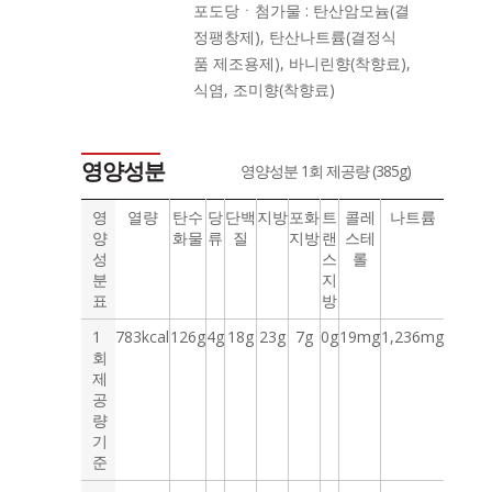
포도당ㆍ첨가물 : 탄산암모늄(결
정팽창제), 탄산나트륨(결정식
품 제조용제), 바니린향(착향료),
식염, 조미향(착향료)
영양성분
영양성분 1회 제공량 (385g)
영
열량
탄수
당
단백
지방
포화
트
콜레
나트륨
양
화물
류
질
지방
랜
스테
성
스
롤
분
지
표
방
1
783kcal
126g
4g
18g
23g
7g
0g
19mg
1,236mg
회
제
공
량
기
준