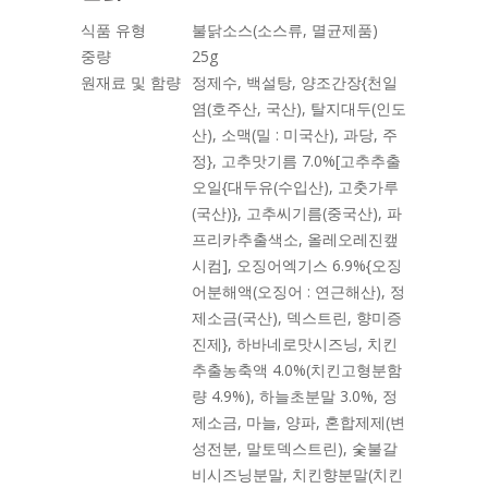
식품 유형
불닭소스(소스류, 멸균제품)
중량
25g
원재료 및 함량
정제수, 백설탕, 양조간장{천일
염(호주산, 국산), 탈지대두(인도
산), 소맥(밀 : 미국산), 과당, 주
정}, 고추맛기름 7.0%[고추추출
오일{대두유(수입산), 고춧가루
(국산)}, 고추씨기름(중국산), 파
프리카추출색소, 올레오레진캪
시컴], 오징어엑기스 6.9%{오징
어분해액(오징어 : 연근해산), 정
제소금(국산), 덱스트린, 향미증
진제}, 하바네로맛시즈닝, 치킨
추출농축액 4.0%(치킨고형분함
량 4.9%), 하늘초분말 3.0%, 정
제소금, 마늘, 양파, 혼합제제(변
성전분, 말토덱스트린), 숯불갈
비시즈닝분말, 치킨향분말(치킨