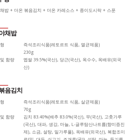
채밥 + 더온 볶음김치 + 더온 카레소스 + 종이도시락 + 스푼
 야채밥
유형
즉석조리식품(레토르트 식품, 멸균제품)
230g
및 함량
멥쌀 39.5%(국산), 당근(국산), 옥수수, 옥배유(외국
산)
 볶음김치
유형
즉석조리식품(레토르트 식품, 살균제품)
70g
및 함량
김치 83.40%{배추 83.0%(국산), 무(국산), 고춧가루
(국산), 대파, 생강, 마늘, L-글루탐산나트륨(향미증진
제), 소금, 설탕, 밀가루풀}, 옥배유(외국산), 복합조미
료{밀, 대두, 쇠고기, 조개류(굴)}, 설탕, 마늘, 들기름,