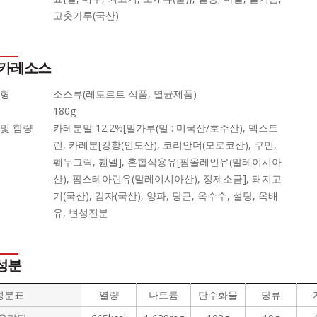
고춧가루(국산)
 카레소스
유형
소스류(레토르트 식품, 멸균제품)
180g
및 함량
카레분말 12.2%[밀가루(밀 : 미국산/호주산), 덱스트
린, 카레분[강황(인도산), 코리안더(모로코산), 쿠민,
훼누그릭, 휀넬], 혼합식용유[팜올레인유(말레이시아
산), 팜스테아린유(말레이시아산), 정제소금], 돼지고
기(국산), 감자(국산), 양파, 당근, 옥수수, 설탕, 옥배
유, 변성전분
성분
성분표
열량
나트륨
탄수화물
당류