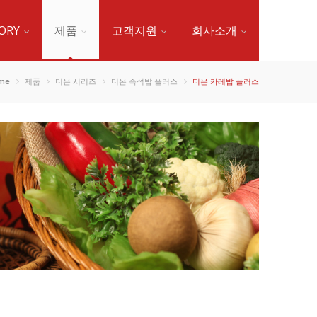
ORY
제품
고객지원
회사소개
me
제품
더온 시리즈
더온 즉석밥 플러스
더온 카레밥 플러스