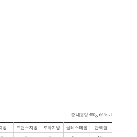
총 내용량 480g, 665kcal
지방
트랜스지방
포화지방
콜레스테롤
단백질