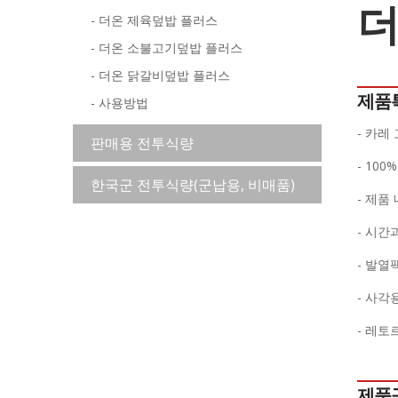
더
- 더온 제육덮밥 플러스
- 더온 소불고기덮밥 플러스
- 더온 닭갈비덮밥 플러스
제품
- 사용방법
- 카레
판매용 전투식량
- 10
한국군 전투식량(군납용, 비매품)
- 제품
- 시간
- 발열
- 사각
- 레토
제품