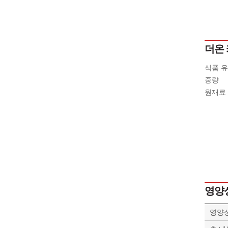
더온
식품 
중량
원재료 
영양
영양