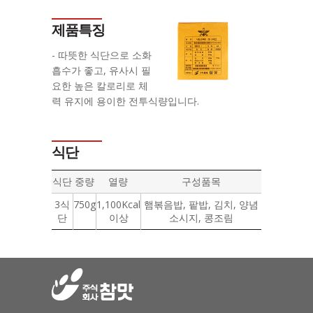
제품특징
- 따뜻한 식단으로 소화
흡수가 좋고, 유사시 필
요한 높은 칼로리로 체
력 유지에 용이한 전투식량입니다.
식단
식단
중량
열량
구성품목
3식
750g
1,100Kcal
햄볶음밥, 팥밥, 김치, 양념
단
이상
소시지, 콩조림