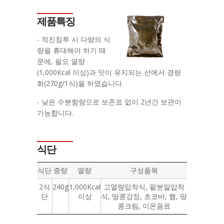
제품특징
- 적진침투 시 다량의 식
량을 휴대해야 하기 때
문에, 필요 열량
(1,000Kcal 이상)과 맛이 유지되는 선에서 경량
화(270g/1식)을 하였습니다.
- 낮은 수분함량으로 보존료 없이 2년간 보관이
가능합니다.
식단
식단
중량
열량
구성품목
2식
240g
1,000Kcal
고열량압착식, 팥분말압착
단
이상
식, 땅콩강정, 초코바, 햄, 땅
콩크림, 이온음료