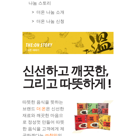
나눔 스토리
더온 나눔 소개
더온 나눔 신청
신선하고 깨끗한,
그리고 따뜻하게 !
따뜻한 음식을 뜻하는
브랜드
더:온
은 신선한
재료와 깨끗한 마음으
로 정성껏 만들어 따뜻
한 음식을 고객에게 제
공하겠다는
㈜참맛
의