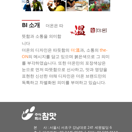
BI 소개
더온은 따
뜻함과 소통을 의미합
니다
더온의 디자인은 따듯함의
더:溫
과, 소통의
the-
ON
의 메시지를 담고 있으며 붉은색으로 그 의미
를 부각하였습니다. 또한 더온만의 포장색상은
눈으로 먼저 따뜻함으로 선사하고, 맛과 영양을
표현한 신선한 야채 디자인은 더온 브랜드만의
독특하고 차별화된 의미를 부여하고 있습니다.
본 사 : 서울시 서초구 강남대로 241 세원빌딩 6