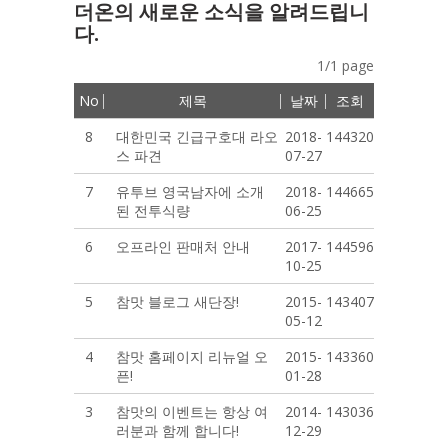
더온의 새로운 소식을 알려드립니
다.
1/1 page
No
제목
날짜
조회
8
대한민국 긴급구호대 라오
2018-
144320
스 파견
07-27
7
유투브 영국남자에 소개
2018-
144665
된 전투식량
06-25
6
오프라인 판매처 안내
2017-
144596
10-25
5
참맛 블로그 새단장!
2015-
143407
05-12
4
참맛 홈페이지 리뉴얼 오
2015-
143360
픈!
01-28
3
참맛의 이벤트는 항상 여
2014-
143036
러분과 함께 합니다!
12-29