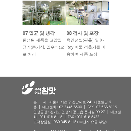
07 멸균 및 냉각
08 검사 및 포장
완성된 제품을 고압멸
육안선별(핀홀) 및 X-
균기(증기식, 열수식)으
Ray 이물 검출기를 이
로 처리
용하여 제품 포장
본 사 : 서울시 서초구 강남대로 241 세원빌딩 6
층 | 대표전화 : 02-3445-8500 | FAX : 02-588-8119
안성공장 : 경기도 안성시 공도읍 문터길 99-27 | 대표전
화 : 031-618-8118 | FAX : 031-618-8433
고객상담실 : 080-345-8118 ( 수신자 요금 부담)