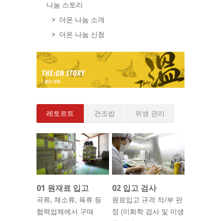
나눔 스토리
더온 나눔 소개
더온 나눔 신청
레토르트
건조밥
위생 관리
01 원재료 입고
02 입고 검사
곡류, 채소류, 육류 등
원료입고 규격 적/부 판
협력업체에서 구매
정 (이화학 검사 및 미생