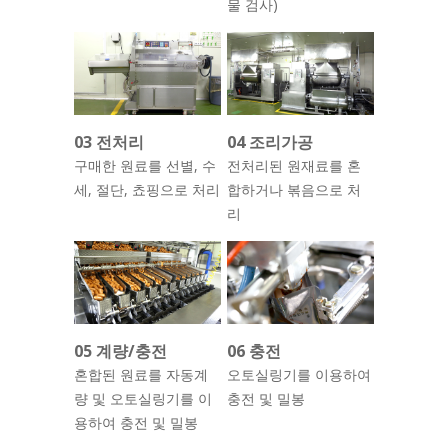
물 검사)
03 전처리
04 조리가공
구매한 원료를 선별, 수
전처리된 원재료를 혼
세, 절단, 쵸핑으로 처리
합하거나 볶음으로 처
리
05 계량/충전
06 충전
혼합된 원료를 자동계
오토실링기를 이용하여
량 및 오토실링기를 이
충전 및 밀봉
용하여 충전 및 밀봉