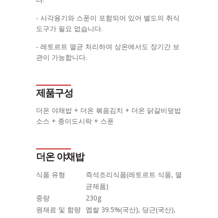
- 사각용기와 스푼이 포함되어 있어 별도의 취식
도구가 필요 없습니다.
- 레토르트 멸균 처리하여 상온에서도 장기간 보
관이 가능합니다.
제품구성
더온 야채밥 + 더온 볶음김치 + 더온 닭갈비덮밥
소스 + 종이도시락 + 스푼
더온 야채밥
식품 유형
즉석조리식품(레토르트 식품, 멸
균제품)
중량
230g
원재료 및 함량
멥쌀 39.5%(국산), 당근(국산),