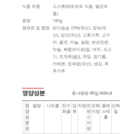
식품 유형
소스류(레토르트 식품, 멸균제
품)
중량
180g
원재료 및 함량
닭가슴살 23%(국산), 양파(국
산), 당근(국산), 고춧가루, 고구
마, 물엿, 마늘, 설탕, 변성전분,
맛술, 복합조미료{밀, 대두, 쇠고
기, 조개류(굴)}, 깻잎, 참기름,
카레분, 정제염(국산), 생강, 후
추가루
영양성분
총 내용량 480g, 666kcal
영
열량
나트륨
탄수
당
지방
트
포화
콜레
단백
양
화물
류
랜
지방
스테
질
성
스
롤
분
지
표
방