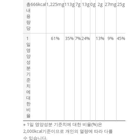
총
666kcal
1,225mg
113g
7g
13g
0g
2g
27mg
25g
내
용
량
당
1
61%
35%
7%
24%
13%
9%
45%
일
영
양
성
분
기
준
치
에
대
한
비
율
※ 1일 영양성분 기준치에 대한 비율(%)은
2,000kcal기준이므로 개인의 열량에 따라 다를
수 있습니다.