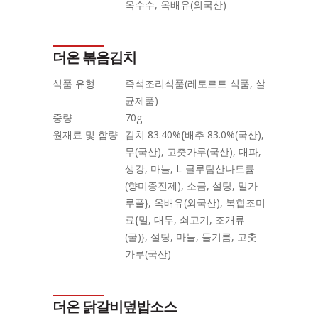
옥수수, 옥배유(외국산)
더온 볶음김치
식품 유형
즉석조리식품(레토르트 식품, 살
균제품)
중량
70g
원재료 및 함량
김치 83.40%{배추 83.0%(국산),
무(국산), 고춧가루(국산), 대파,
생강, 마늘, L-글루탐산나트륨
(향미증진제), 소금, 설탕, 밀가
루풀}, 옥배유(외국산), 복합조미
료{밀, 대두, 쇠고기, 조개류
(굴)}, 설탕, 마늘, 들기름, 고춧
가루(국산)
더온 닭갈비덮밥소스