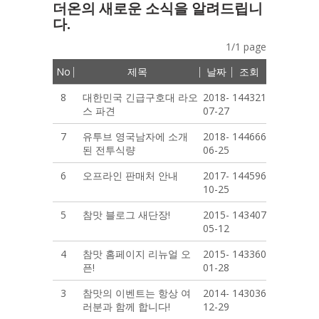
더온의 새로운 소식을 알려드립니
다.
1/1 page
No
제목
날짜
조회
8
대한민국 긴급구호대 라오
2018-
144321
스 파견
07-27
7
유투브 영국남자에 소개
2018-
144666
된 전투식량
06-25
6
오프라인 판매처 안내
2017-
144596
10-25
5
참맛 블로그 새단장!
2015-
143407
05-12
4
참맛 홈페이지 리뉴얼 오
2015-
143360
픈!
01-28
3
참맛의 이벤트는 항상 여
2014-
143036
러분과 함께 합니다!
12-29