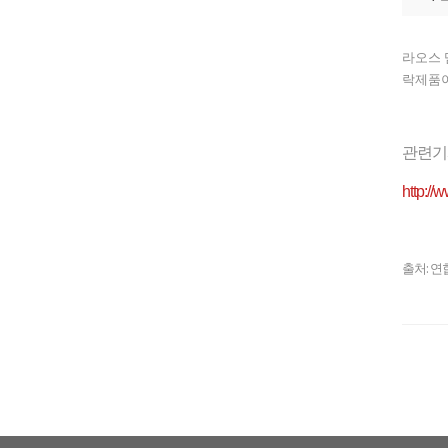
라오스 
락제품이
관련기
http:/
출처: 